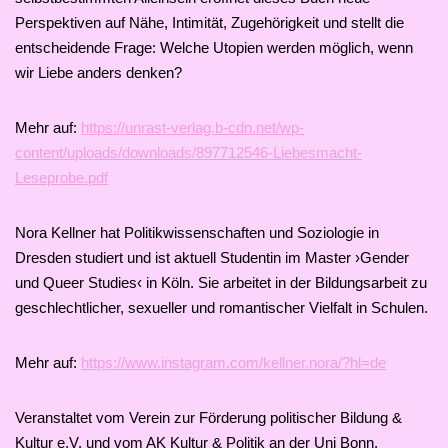
Perspektiven auf Nähe, Intimität, Zugehörigkeit und stellt die
entscheidende Frage: Welche Utopien werden möglich, wenn
wir Liebe anders denken?
Mehr auf:
https://unrast-verlag.b-cdn.net/wp-
content/uploads/downloads/897712546-Liebesmacht-
Leseprobe.pdf
Nora Kellner hat Politikwissenschaften und Soziologie in
Dresden studiert und ist aktuell Studentin im Master ›Gender
und Queer Studies‹ in Köln. Sie arbeitet in der Bildungsarbeit zu
geschlechtlicher, sexueller und romantischer Vielfalt in Schulen.
Mehr auf:
https://www.instagram.com/kellner.nora/?hl=de
Veranstaltet vom Verein zur Förderung politischer Bildung &
Kultur e.V. und vom AK Kultur & Politik an der Uni Bonn,